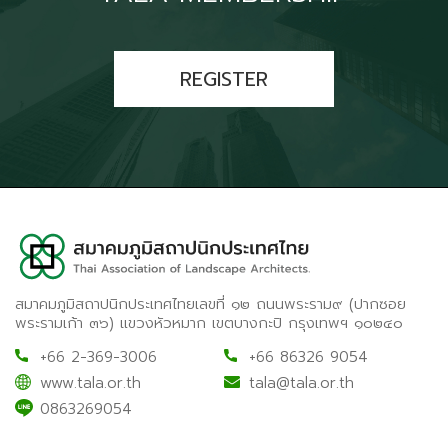
REGISTER
สมาคมภูมิสถาปนิกประเทศไทยเลขที่ ๑๒ ถนนพระราม๙ (ปากซอย
พระรามเก้า ๓๖) แขวงหัวหมาก เขตบางกะปิ กรุงเทพฯ ๑๐๒๔๐
+66 2-369-3006
+66 86326 9054
www.tala.or.th
tala@tala.or.th
0863269054