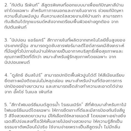
2. “กัปตัน รีเพ้นท์” สีสูตรพิเศษที่ออกแบบมาเพื่อแก้ปัญหาสีบ้าน
เก่าโดยเฉพาะ สำหรับทาภายนอกและภายในอาคาร ช่วยแก้ปัญหา
ความชื้นในผนังปูน คืนความสดใสสวยงามให้บ้านเก่า สามารถทา
ทับสีเดิมได้ทุกแบรนด์หลังจากเตรียมพื้นผิวอย่างถูกต้อง จาก
กัปตันเพ้นท์
3. “นิปปอน แอร์แคร์” สีทาภายในที่ผลิตจากเทคโนโลยีชั้นสูงของ
ประเทศญี่ปุ่น สามารถดูดซับสารฟอร์มาลดีไฮด์สารเคมีสังเคราะห์
ที่มีอยู่ทั่วไปภายในบ้านให้กลายเป็นอากาศบริสุทธิ์เพื่อสุขภาพและ
คุณภาพชีวิตที่ดีกว่า เหมาะสำหรับผู้รักสุขภาพโดยเฉพาะ จาก
นิปปอนเพนต์
4. “ดูลักซ์ อินสไปร์” สามารถปกปิดพื้นผิวปูนได้ดี ให้สีเนียนเรียบ
ยึดเกาะผนังติดแน่นไม่หลุดล่อน เหมาะสำหรับบ้านที่ต้องการการ
ปกป้องอย่างยาวนาน และสามารถเช็ดล้างทำความสะอาดได้ง่าย
จาก อั๊คโซ่ โนเบล เพ้นท์ส
5. “สีทาไฟเบอร์ซีเมนต์สูตรน้ำ โรเธนเบิร์ก” สีที่พัฒนาสำหรับทาไม้
ไฟเบอร์ซีเมนต์โดยเฉพาะ ให้การยึดเกาะที่ดีและมีสารป้องกันรังสียู
วี สีจึงสวยสดยาวนาน มีให้เลือกใช้หลายเฉดสี โดยเฉพาะอย่างยิ่ง
เฉดสีโปร่งแสงที่โชว์ให้เห็นลายไม้อย่างสวยงาม ให้ความรู้สึกเป็น
ธรรมชาติเหมือนไม้จริง ใช้งานง่ายเพราะเป็นสีสูตรน้ำ ไม่มีกลิ่น