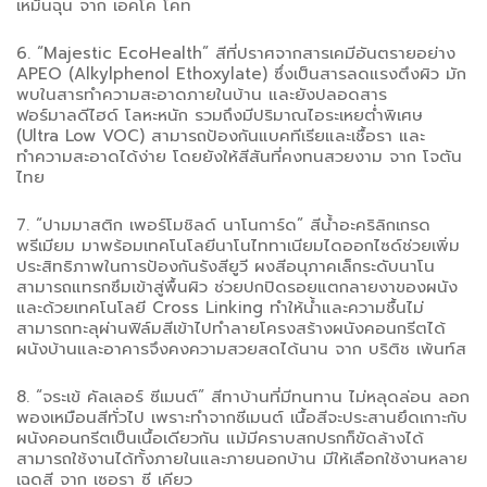
เหม็นฉุน จาก เอคโค โคท
6. “Majestic EcoHealth” สีที่ปราศจากสารเคมีอันตรายอย่าง
APEO (Alkylphenol Ethoxylate) ซึ่งเป็นสารลดแรงตึงผิว มัก
พบในสารทำความสะอาดภายในบ้าน และยังปลอดสาร
ฟอร์มาลดีไฮด์ โลหะหนัก รวมถึงมีปริมาณไอระเหยต่ำพิเศษ
(Ultra Low VOC) สามารถป้องกันแบคทีเรียและเชื้อรา และ
ทำความสะอาดได้ง่าย โดยยังให้สีสันที่คงทนสวยงาม จาก โจตัน
ไทย
7. “ปามมาสติก เพอร์โมชิลด์ นาโนการ์ด” สีน้ำอะคริลิกเกรด
พรีเมียม มาพร้อมเทคโนโลยีนาโนไททาเนียมไดออกไซด์ช่วยเพิ่ม
ประสิทธิภาพในการป้องกันรังสียูวี ผงสีอนุภาคเล็กระดับนาโน
สามารถแทรกซึมเข้าสู่พื้นผิว ช่วยปกปิดรอยแตกลายงาของผนัง
และด้วยเทคโนโลยี Cross Linking ทำให้น้ำและความชื้นไม่
สามารถทะลุผ่านฟิล์มสีเข้าไปทำลายโครงสร้างผนังคอนกรีตได้
ผนังบ้านและอาคารจึงคงความสวยสดได้นาน จาก บริติช เพ้นท์ส
8. “จระเข้ คัลเลอร์ ซีเมนต์” สีทาบ้านที่มีทนทาน ไม่หลุดล่อน ลอก
พองเหมือนสีทั่วไป เพราะทำจากซีเมนต์ เนื้อสีจะประสานยึดเกาะกับ
ผนังคอนกรีตเป็นเนื้อเดียวกัน แม้มีคราบสกปรกก็ขัดล้างได้
สามารถใช้งานได้ทั้งภายในและภายนอกบ้าน มีให้เลือกใช้งานหลาย
เฉดสี จาก เซอรา ซี เคียว