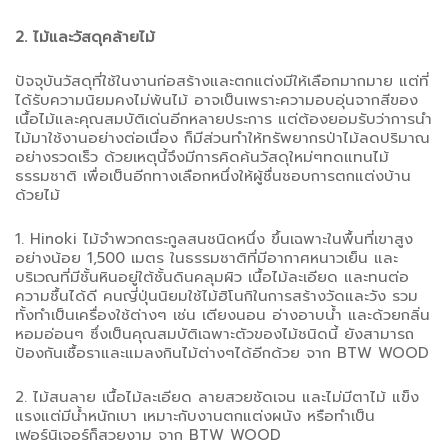
2. ไม้และวัสดุคล้ายไม้
ปัจจุบันวัสดุที่ใช้ในงานก่อสร้างและตกแต่งมีให้เลือกมากมาย แต่ที่
ได้รับความนิยมคงไม่พ้นไม้ อาจเป็นเพราะความอบอุ่นจากสีของ
เนื้อไม้และคุณสมบัติเด่นอีกหลายประการ แต่ต้องยอมรับว่าการนำ
ไม้มาใช้งานอย่างต่อเนื่อง ก็มีส่วนทำให้ทรัพยากรป่าไม้ลดปริมาณ
อย่างรวดเร็ว ด้วยเหตุนี้จึงมีการคิดค้นวัสดุใหม่ๆทดแทนไม้
ธรรมชาติ เพื่อเป็นอีกทางเลือกหนึ่งให้ผู้ชื่นชอบการตกแต่งบ้าน
ด้วยไม้
1. Hinoki ไม้จำพวกตระกูลสนชนิดหนึ่ง ขึ้นเฉพาะในพื้นที่เขาสูง
อย่างน้อย 1,500 เมตร ในธรรมชาติที่มีอากาศหนาวเย็น และ
บริเวณที่มีชั้นหินอยู่ใต้ชั้นดินคลุมผิว เนื้อไม้ละเอียด และทนต่อ
ความชื้นได้ดี คนญี่ปุ่นนิยมใช้ไม้ฮิโนกิในการสร้างวัดและวัง รวม
ทั้งทำเป็นเครื่องใช้ต่างๆ เช่น เตียงนอน อ่างอาบน้ำ และด้วยกลิ่น
หอมอ่อนๆ ซึ่งเป็นคุณสมบัติเฉพาะตัวของไม้ชนิดนี้ ยังสามารถ
ป้องกันเชื้อราและแมลงกินไม้ต่างๆได้อีกด้วย จาก BTW WOOD
2. ไม้สนลาย เนื้อไม้ละเอียด ลายสวยชัดเจน และไม่มีตาไม้ แข็ง
แรงแต่มีน้ำหนักเบา เหมาะกับงานตกแต่งผนัง หรือทำเป็น
เฟอร์นิเจอร์ก็สวยงาม จาก BTW WOOD