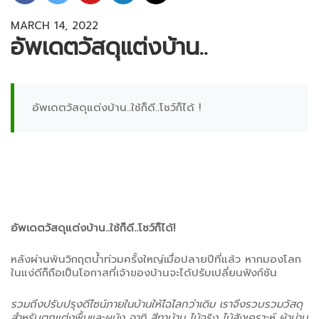
MARCH 14, 2022
อัพเดตวัสดุแต่งบ้าน..
อัพเดตวัสดุแต่งบ้าน..ใช้ก็ดี..โชว์ก็ได้ !
อัพเดตวัสดุแต่งบ้าน..ใช้ก็ดี..โชว์ก็ได้!
หลังผ่านพ้นวิกฤตน้ำท่วมครั้งใหญ่เมื่อปลายปีที่แล้ว หากมองโลก
ในแง่ดีก็ถือเป็นโอกาสที่เจ้าของบ้านจะได้ปรับเปลี่ยนฟังก์ชัน
รวมถึงปรับปรุงดีไซน์ภายในบ้านให้ไฉไลกว่าเดิม เราจึงรวบรวมวัสดุ
สำหรับตกแต่งพื้นและผนัง อาทิ สีทาบ้าน ไม้จริง ไม้สังเคราะห์ ผ้าม่าน