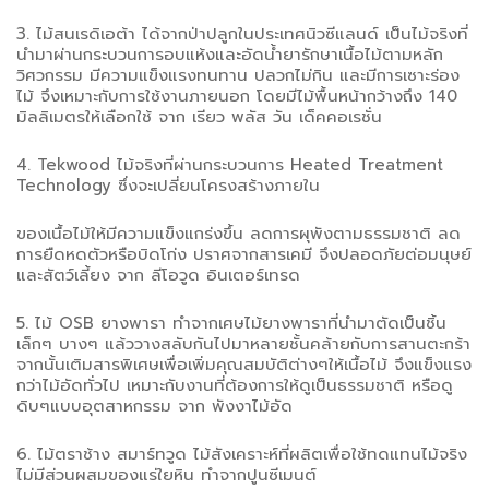
3. ไม้สนเรดิเอต้า ได้จากป่าปลูกในประเทศนิวซีแลนด์ เป็นไม้จริงที่
นำมาผ่านกระบวนการอบแห้งและอัดน้ำยารักษาเนื้อไม้ตามหลัก
วิศวกรรม มีความแข็งแรงทนทาน ปลวกไม่กิน และมีการเซาะร่อง
ไม้ จึงเหมาะกับการใช้งานภายนอก โดยมีไม้พื้นหน้ากว้างถึง 140
มิลลิเมตรให้เลือกใช้ จาก เรียว พลัส วัน เด็คคอเรชั่น
4. Tekwood ไม้จริงที่ผ่านกระบวนการ Heated Treatment
Technology ซึ่งจะเปลี่ยนโครงสร้างภายใน
ของเนื้อไม้ให้มีความแข็งแกร่งขึ้น ลดการผุพังตามธรรมชาติ ลด
การยืดหดตัวหรือบิดโก่ง ปราศจากสารเคมี จึงปลอดภัยต่อมนุษย์
และสัตว์เลี้ยง จาก ลีโอวูด อินเตอร์เทรด
5. ไม้ OSB ยางพารา ทำจากเศษไม้ยางพาราที่นำมาตัดเป็นชิ้น
เล็กๆ บางๆ แล้ววางสลับกันไปมาหลายชั้นคล้ายกับการสานตะกร้า
จากนั้นเติมสารพิเศษเพื่อเพิ่มคุณสมบัติต่างๆให้เนื้อไม้ จึงแข็งแรง
กว่าไม้อัดทั่วไป เหมาะกับงานที่ต้องการให้ดูเป็นธรรมชาติ หรือดู
ดิบๆแบบอุตสาหกรรม จาก พังงาไม้อัด
6. ไม้ตราช้าง สมาร์ทวูด ไม้สังเคราะห์ที่ผลิตเพื่อใช้ทดแทนไม้จริง
ไม่มีส่วนผสมของแร่ใยหิน ทำจากปูนซีเมนต์