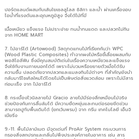
ปอร์ตแลนด์ผสมกับเส้นใยเซลลูโลส ซิลิกา และน้ำ ผ่านเครื่องอบ
ไอน้ำที่แรงดันและอุณหภูมิสูง จึงได้ไม้ที่มี
เนื้อเหนียว แข็งแรง ไม่เปราะง่าย ทนน้ำทนแดด และปลวกไม่กิน
จาก HOME MART
7. ไม้อาร์โต้ (Artowood) วัสดุทดแทนไม้ที่เรียกกันว่า WPC
(Wood Plastic Composites) ทำจากผงไม้หรือขี้เลื่อยผสมกับ
พอลิโอลีฟิน ซึ่งมีคุณสมบัติเด่นในเรื่องความเหนียวและแข็งแรง
จึงใช้กับงานภายนอกได้ดี เพราะไม่บวมหรือขยายตัวเมื่อได้รับ
ความชื้น ปลอดภัยจากปลวกและแมลงกินไม้ต่างๆ ที่สำคัญยังนำ
กลับมารีไซเคิลใหม่ได้โดยไม่เป็นพิษต่อสิ่งแวดล้อม เพราะไม่มีสาร
ก่อมะเร็ง จาก ไม้อาร์โต้
8. กระเบื้องไวนิลลายไม้ Gracio ลายไม้มีร่องลึกเหมือนไม้จริง
ช่วยป้องกันการลื่นล้มได้ มีความยืดหยุ่นและทนต่อรอยขีดข่วน
สามารถปูทับพื้นเดิมได้ (ยกเว้นพรม) จาก กรีน เทคโนโลยี เอ็นจิ
เนียริ่ง
9.-11. พื้นไม้ลามิเนต มีจุดเด่นที่ ProAir System กระบวนการ
กรองสิ่งสกปรกและกลิ่นไม่พึงประสงค์ภายในอาคาร เช่น สาร