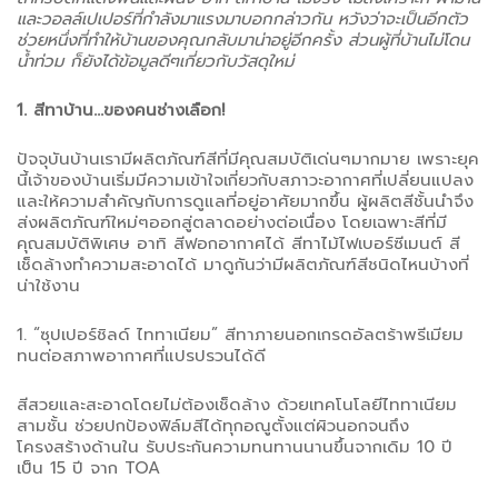
และวอลล์เปเปอร์ที่กำลังมาแรงมาบอกกล่าวกัน หวังว่าจะเป็นอีกตัว
ช่วยหนึ่งที่ทำให้บ้านของคุณกลับมาน่าอยู่อีกครั้ง ส่วนผู้ที่บ้านไม่โดน
น้ำท่วม ก็ยังได้ข้อมูลดีๆเกี่ยวกับวัสดุใหม่
1. สีทาบ้าน…ของคนช่างเลือก!
ปัจจุบันบ้านเรามีผลิตภัณฑ์สีที่มีคุณสมบัติเด่นๆมากมาย เพราะยุค
นี้เจ้าของบ้านเริ่มมีความเข้าใจเกี่ยวกับสภาวะอากาศที่เปลี่ยนแปลง
และให้ความสำคัญกับการดูแลที่อยู่อาศัยมากขึ้น ผู้ผลิตสีชั้นนำจึง
ส่งผลิตภัณฑ์ใหม่ๆออกสู่ตลาดอย่างต่อเนื่อง โดยเฉพาะสีที่มี
คุณสมบัติพิเศษ อาทิ สีฟอกอากาศได้ สีทาไม้ไฟเบอร์ซีเมนต์ สี
เช็ดล้างทำความสะอาดได้ มาดูกันว่ามีผลิตภัณฑ์สีชนิดไหนบ้างที่
น่าใช้งาน
1. “ซุปเปอร์ชิลด์ ไททาเนียม” สีทาภายนอกเกรดอัลตร้าพรีเมียม
ทนต่อสภาพอากาศที่แปรปรวนได้ดี
สีสวยและสะอาดโดยไม่ต้องเช็ดล้าง ด้วยเทคโนโลยีไททาเนียม
สามชั้น ช่วยปกป้องฟิล์มสีได้ทุกอณูตั้งแต่ผิวนอกจนถึง
โครงสร้างด้านใน รับประกันความทนทานนานขึ้นจากเดิม 10 ปี
เป็น 15 ปี จาก TOA