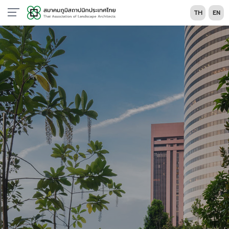
TH
EN