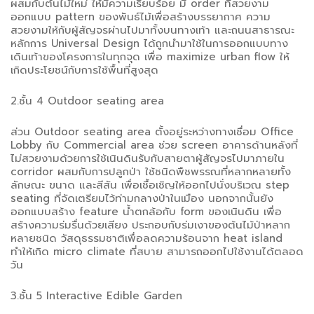
ผสมกับต้นไม้ใหม่ ให้มีความเรียบร้อย มี order ที่สวยงาม
ออกแบบ pattern ของพันธ์ไม้เพื่อสร้างบรรยากาศ ความ
สวยงามให้กับผู้สัญจรผ่านไปมาทั้งบนทางเท้า และถนนสาธารณะ
หลักการ Universal Design ได้ถูกนำมาใช้ในการออกแบบทาง
เดินเท้าของโครงการในทุกจุด เพื่อ maximize urban flow ให้
เกิดประโยชน์กับการใช้พื้นที่สูงสุด
2.ชั้น 4 Outdoor seating area
ส่วน Outdoor seating area ตั้งอยู่ระหว่างทางเชื่อม Office
Lobby กับ Commercial area ช่วย screen อาคารด้านหลังที่
ไม่สวยงามด้วยการใช้เนินดินรับกับสายตาผู้สัญจรไปมาภายใน
corridor ผสมกับการปลูกป่า ใช้ชนิดพืชพรรณที่หลากหลายทั้ง
ลักษณะ ขนาด และสีสัน เพื่อเชื้อเชิญให้ออกไปนั่งบริเวณ step
seating ที่จัดเตรียมไว้ท่ามกลางป่าในเมือง นอกจากนั้นยัง
ออกแบบสร้าง feature น้ำตกล้อกับ form ของเนินดิน เพื่อ
สร้างความร่มรื่นด้วยเสียง ประกอบกับร่มเงาของต้นไม้ป่าหลาก
หลายชนิด วัสดุธรรมชาติเพื่อลดความร้อนจาก heat island
ทำให้เกิด micro climate ที่สบาย สามารถออกไปใช้งานได้ตลอด
วัน
3.ชั้น 5 Interactive Edible Garden