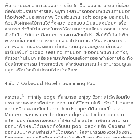
พื้นที่ภายนอกอาคารของอาคารชั้น 5 เป็น public area ที่เชื่อม
ต่อกับส่วนร้านอาหารและ Gym ให้สามารถออกมาใช้งานภายนอก
ได้อย่างเต็มประสิทธิภาพ โดยส่วนงาน soft scape ประกอบไป
ด้วยพืชผักผลไม้ทานได้ทั้งหมด ออกแบบเป็นแปลงย่อยๆ เพื่อ
สามารถเข้าถึงได้สะดวกในการใช้งานและดูแลรักษา ออกแบบร่วม
กันกับทีม Edible Garden ของทางสิงคโปร์ เพื่อให้มั่นใจว่าพืช
พรรณที่เลือกใช้สามารถดูแลรักษาได้ง่าย และให้ผลเร็วเหมาะกับ
สภาพอากาศของประเทศ ทำให้มีความอุดมสมบูรณ์ มีการจัด
เตรียมพื้นที่ group seating ภายนอก ให้ออกมาใช้งานได้ทั้งผู้
สัญจรผ่านไปมา หรือออกมาพักผ่อนหลังการออกกำลังกายได้ ทั้ง
ยังสร้างกิจกรรม interactive สำหรับสาธารณะให้เข้ามาร่วมดูแล
ปลูก หรือนำกลับไปทานได้อย่างอิสระ
4.ชั้น 7 Oakwood Hotel’s Swimming Pool
สระว่ายน้ำ infinity edge ที่สามารถ enjoy วิวทะเลได้พร้อมกับ
บรรยากาศพระอาทิตย์ตก ออกแบบให้มีความร่มรื่นด้วยไม้ป่าหลาก
หลายชนิด ผสานกับเส้นสาย hardscape ที่มีความเนี๊ยบ คม
Modern ของ water feature edge กับ timber deck ที่
interlock กันอย่างลงตัว ทำให้มี character ที่พิเศษ สามารถ
ออกมาพักผ่อนได้ตลอดทั้งวันบน pool deck หรือ Cabana ที่
ออกแบบมาพิเศษสำหรับที่นี่โดยเฉพาะ ให้สามารถมองวิวเมืองย่าน
Shenton way หรือวิวทะเลได้อย่างเต็มที่ ส่วนฟิตเนส, outdoor