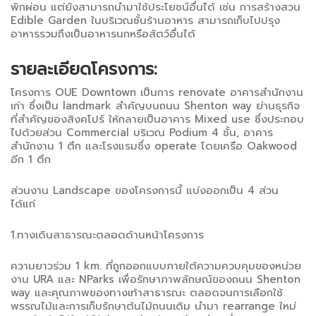
พักผ่อน แต่ยังสามารถนำมาใช้ประโยชน์อื่นได้ เช่น การสร้างสวน
Edible Garden ในบริเวณชั้นร้านอาหาร สามารถเก็บไปปรุง
อาหารรวมถึงเป็นอาหารนกหรือสัตว์อื่นได้
รายละเอียดโครงการ:
โครงการ OUE Downtown เป็นการ renovate อาคารสำนักงาน
เก่า ซึ่งเป็น landmark สำคัญบนถนน Shenton way ย่านธุรกิจ
ที่สำคัญของสิงคโปร์ ให้กลายเป็นอาคาร Mixed use ซึ่งประกอบ
ไปด้วยส่วน Commercial บริเวณ Podium 4 ชั้น, อาคาร
สำนักงาน 1 ตึก และโรงแรมซึ่ง operate โดยเครือ Oakwood
อีก 1 ตึก
ส่วนงาน Landscape ของโครงการนี้ แบ่งออกเป็น 4 ส่วน
ได้แก่
1.ทางเดินสาธารณะตลอดด้านหน้าโครงการ
ความยาวร่วม 1 km. ที่ถูกออกแบบภายใต้ความควบคุมของหน่วย
งาน URA และ NParks เพื่อรักษาภาพลักษณ์ของถนน Shenton
way และคุณภาพของทางเท้าสาธารณะ ตลอดจนการเลือกใช้
พรรณไม้และการเก็บรักษาต้นไม้ถนนเดิม นำมา rearrange ใหม่