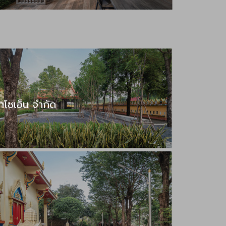
าโซเอ็น จำกัด