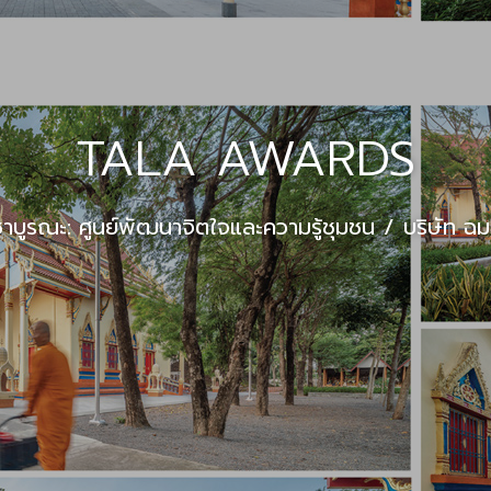
TALA AWARDS
าบูรณะ: ศูนย์พัฒนาจิตใจและความรู้ชุมชน
บริษัท ฉม