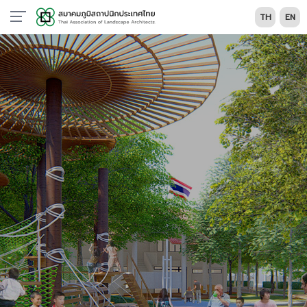
TH
EN