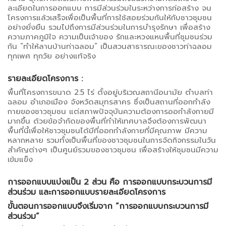
ละเอียดในการออกแบบ การมีส่วนร่วมในระหว่างการก่อสร้าง จน
โครงการแล้วเสร็จเพื่อเป็นพื้นที่การใช้สอยร่วมกันให้กับชาวชุมชน
อย่างยั่งยืน รวมไปถึงการมีส่วนร่วมในการบำรุงรักษา เพื่อสร้าง
ความภาคภูมิใจ ความเป็นเจ้าของ รักและหวงแหนพื้นที่ชุมชนร่วม
กัน “ทำให้ลานบ้านท่าฉลอม” เป็นสวนสาธารณะของชาวท่าฉลอม
ทุกเพศ ทุกวัย อย่างแท้จริง
รายละเอียดโครงการ :
พื้นที่โครงการขนาด 2.5 ไร่ ตั้งอยู่บริเวณสถานีอนามัย ตำบลท่า
ฉลอม อำเภอเมือง จังหวัดสมุทรสาคร ซึ่งเป็นสถานที่ออกกำลัง
กายของชาวชุมชน แต่สภาพปัจจุบันความต้องการออกำลังกายมี
มากขึ้น ด้วยข้อจำกัดของพื้นที่ทำให้เทศบาลจึงต้องการพัฒนา
พื้นที่นี้เพื่อให้ชาวชุมชนได้มีที่ออกกำลังกายที่มีคุณภาพ มีความ
หลากหลาย รวมทั้งเป็นพื้นที่ของชาวชุมชนในการจัดกิจกรรมในวัน
สำคัญต่างๆ เป็นศูนย์รวมของชาวชุมชน เพื่อสร้างให้ชุมชนมีความ
เข้มแข็ง
การออกแบบแบ่งแป็น 2 ส่วน คือ การออกแบบกระบวนการมี
ส่วนร่วม และการออกแบบรายละเอียดโครงการ
ขั้นตอนการออกแบบจึงเริ่มจาก “การออกแบบกระบวนการมี
ส่วนร่วม”