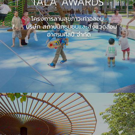
TALA AWARDS
โครงการลานสุขภาวะท่าฉลอม
บริษัท สถาปนิกชุมชนและสิ่งแวดล้อม
อาศรมศิลป์ จำกัด