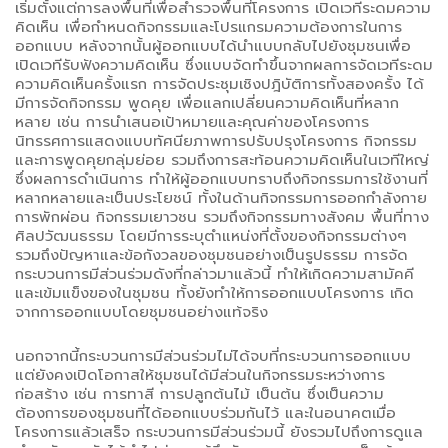
เริ่มตั้งแต่การลงพื้นที่เพื่อสำรวจพื้นที่โครงการ เปิดเวทีระดมความ
คิดเห็น เพื่อกำหนดกิจกรรมและโปรแกรมความต้องการในการ
ออกแบบ หลังจากนั้นผู้ออกแบบได้นำแบบกลับไปยังชุมชนเพื่อ
เปิดเวทีรับฟังความคิดเห็น ซึ่งแบบจัดทำขึ้นจากผลการจัดเวทีระดม
ความคิดเห็นครั้งแรก การจัดประชุมเชิงปฎิบัติการทั้งสองครั้ง ได้
มีการจัดกิจกรรม พูดคุย เพื่อแลกเปลี่ยนความคิดเห็นที่หลาก
หลาย เช่น การนำเสนอเป้าหมายและคุณค่าของโครงการ
นิทรรศการแสดงแบบทัศนียภาพการปรับปรุงโครงการ กิจกรรม
และการพูดคุยกลุ่มย่อย รวมถึงการสะท้อนความคิดเห็นในเวทีใหญ่
ซึ่งผลการดำเนินการ ทำให้ผู้ออกแบบทราบถึงกิจกรรมการใช้งานที่
หลากหลายและเป็นประโยชน์ ทั้งในด้านกิจกรรมการออกกำลังกาย
การพักผ่อน กิจกรรมเยาวชน รวมถึงกิจกรรมทางสังคม พื้นที่ทาง
ศิลปวัฒนธรรม โดยมีการระบุตำแหน่งที่ตั้งของกิจกรรมต่างๆ
รวมถึงปัญหาและข้อกังวลของชุมชนอย่างเป็นรูปธรรม การจัด
กระบวนการมีส่วนร่วมดังที่กล่าวมาแล้วนี้ ทำให้เกิดความสามัคคี
และเข้มแข็งของในชุมชน ทั้งยังทำให้การออกแบบโครงการ เกิด
จากการออกแบบโดยชุมชนอย่างแท้จริง
นอกจากนี้กระบวนการมีส่วนร่วมไม่ได้จบที่กระบวนการออกแบบ
แต่ยังคงเปิดโอกาสให้ชุมชนได้มีส่วนในกิจกรรมระหว่างการ
ก่อสร้าง เช่น การทาสี การปลูกต้นไม้ เป็นต้น ซึ่งเป็นความ
ต้องการของชุมชนที่ได้ออกแบบร่วมกันไว้ และในอนาคตเมื่อ
โครงการแล้วเสร็จ กระบวนการมีส่วนร่วมนี้ ยังรวมไปถึงการดูแล