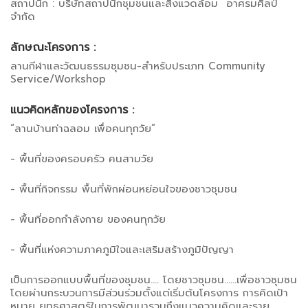
สถาปนิก : บริษัทสถาปนิกชุมชนและสิ่งแวดล้อม อาศรมศิลป์
จำกัด
ลักษณะโครงการ :
ลานกีฬาและวัฒนธรรมชุมชน-สำหรับประเภท Community
Service/Workshop
แนวคิดหลักของโครงการ :
“ลานบ้านท่าฉลอม เพื่อคนทุกวัย”
- พื้นที่ของครอบครัว คนสามวัย
- พื้นที่กิจกรรม พื้นที่พักผ่อนหย่อนใจของชาวชุมชน
- พื้นที่ออกกำลังกาย ของคนทุกวัย
- พื้นที่แห่งความภาคภูมิใจและเสริมสร้างภูมิปัญญา
เป็นการออกแบบพื้นที่ของชุมชน.... โดยชาวชุมชน......เพื่อชาวชุมชน
โดยผ่านกระบวนการมีส่วนร่วมตั้งแต่เริ่มต้นโครงการ การคิดเป้า
หมาย ยุทธศาสตร์ในการพัฒนารวมถึงแนวความคิดและราย