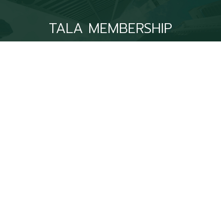
TALA MEMBERSHIP
สมัครสมาชิก
สมาคมภูมิสถาปนิกประเทศไทยเลขที่ ๑๒ ถนนพระราม๙ (ปากซอย
พระรามเก้า ๓๖) แขวงหัวหมาก เขตบางกะปิ กรุงเทพฯ ๑๐๒๔๐
+66 2-369-3006
+66 86326 9054
www.tala.or.th
tala@tala.or.th