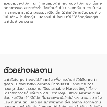
สวยงามของไม้สัก อีก 1 คุณสมบัติสำคัญ ของ ไม้สักพม่านั้นคือ
อัตราการหด ขยายตัวต่ำเมื่อเทียบกับไม้ ประเภทอื่น ๆ รวมไปถึง
การสะสมสารเคมีตามธรรมชาติในเนื้อ ไม้สักที่มีอายุยืนยาวอย่าง
ในไม้สักพม่า ซึ่งกลุ่ม แมลงกินไม้ไม่ชอบ ทำให้ได้วัสดุที่จะอยู่กับ
เราได้อย่างยาวนาน
ตัวอย่างผลงาน
เราใส่ใจในคุณค่าของไม้สักทุกชิ้น เพื่อการนำมาใช้ให้เกิดคุณค่า
สูงสุด ไม้สักที่เราใช้ตั ดมาจาก ป่าตามธรรมชาติที่ได้รับการ
ควบคุม ด้วยกระบวนการ “Sustainable Harvesting” ที่วาง
โครงสร้างการเก็บเกี่ยวไว้โดย ชาวอังกฤษในช่วงยุคล่าอาณานิคม
ด้วยเหตุนี้จึง ทำให้ไม้สัก ที่มาจากพม่ามีลำต้นใหญ่ ลายสวย แข็ง
แรง ทนทานต่อแมลง และสภาพอากาศ ซึ่งนอกจาก ควาทคงทน
สวยงามของไม้สัก อีก 1 คุณสมบัติสำคัญ ของ ไม้สักพม่านั้นคือ